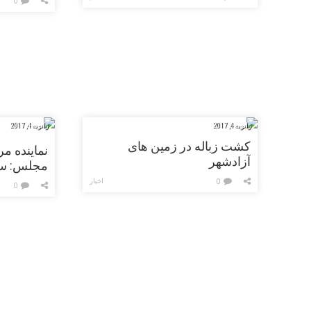
0
ژانویه 4, 2017
ژانویه 4, 2017
کشت زباله در زمین های
نماینده م
آزادشهر
مجلس: سر
گلستانی ها، رتب
اخبار
0
0