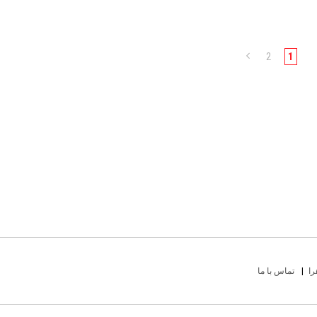
2
1
را
تماس با ما