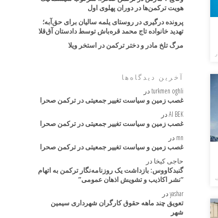
هویت ترکمن‌ها در دوران پهلوی اول
پرونده درگیری در روستای یلمه سالیان برای حق‌آبه؛
تهدید خانواده تاج محمد قره‌باش توسط دادستان آق‌قلا
مرگ تلخ مادر و دختر ترکمن در استخر ویلا
ر
آخرین دیدگاه‌ها
turkmen oghli
در
غصب زمین و سیاست تغییر جمعیتی در ترکمن صحرا
AI BEK
در
غصب زمین و سیاست تغییر جمعیتی در ترکمن صحرا
mn
در
غصب زمین و سیاست تغییر جمعیتی در ترکمن صحرا
حاجی کیخا
در
گنبدکاووس: بازداشت یک روزنامه‌نگار ترکمن به اتهام
“نشر اکاذیب و تشویش اذهان عمومی”
ت
yashar
در
تعویق چند ماهه حقوق کارگران شهرداری سیمین
شهر