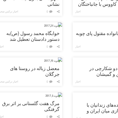
کاووس با جانباختگان
نشانی
سکو
اخبار
اخبار ترکمن صحر
0
ژانویه 24, 2017
اده مقتول پای چوبه
خوابگاه محمد رسول (ص)به
دستور دادستان تعطیل شد
اخبار
اخبا
0
ژانویه 10, 2017
دو شکارچی در
معضل زباله در روستا های
 و گمیشان
جرگلان
اخبار
اخبار ترکمن صحر
0
ژانویه 6, 2017
مرگ هفت گلستانی بر اثر برق
ه‌های زندانیان با
گرفتگی
زی میان ایران و
 باز هم کم‌رنگ‌تر شد
اخبا
0