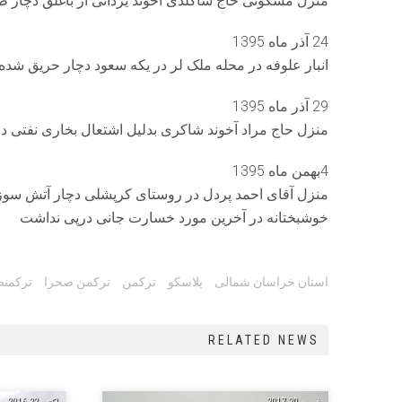
منزل مسکونی حاج شاگلدی آخوند یزدانی از باغلق دچار
24 آذر ماه 1395
انبار علوفه در محله ملک لر در یکه سعود دچار حریق شد
29 آذر ماه 1395
منزل حاج مراد آخوند شاکری بدلیل اشتعال بخاری نفتی د
4بهمن ماه 1395
منزل آقای احمد پردل در روستای کرپشلی دچار آتش سو
خوشبختانه در آخرین مورد خسارت جانی درپی نداشت
Tags:
استان خراسان شمالی
پلاسکو
ترکمن
ترکمن صحرا
ترکمنص
RELATED NEWS
فوریه 20, 2017
اکتبر 22, 2016