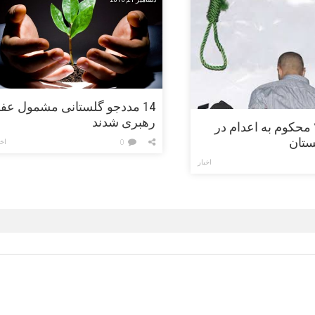
14 مددجو گلستانی مشمول عف
رهبری شدند
بخشش۲ محکوم به اعدام در
ستان
اخب
0
اخبار