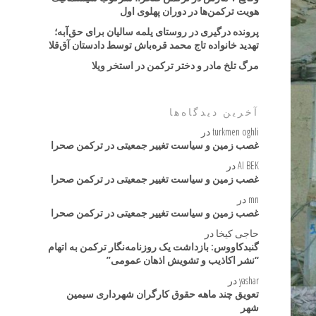
هویت ترکمن‌ها در دوران پهلوی اول
پرونده درگیری در روستای یلمه سالیان برای حق‌آبه؛
تهدید خانواده تاج محمد قره‌باش توسط دادستان آق‌قلا
مرگ تلخ مادر و دختر ترکمن در استخر ویلا
آخرین دیدگاه‌ها
turkmen oghli
در
غصب زمین و سیاست تغییر جمعیتی در ترکمن صحرا
AI BEK
در
غصب زمین و سیاست تغییر جمعیتی در ترکمن صحرا
mn
در
غصب زمین و سیاست تغییر جمعیتی در ترکمن صحرا
حاجی کیخا
در
گنبدکاووس: بازداشت یک روزنامه‌نگار ترکمن به اتهام
“نشر اکاذیب و تشویش اذهان عمومی”
yashar
در
تعویق چند ماهه حقوق کارگران شهرداری سیمین
شهر