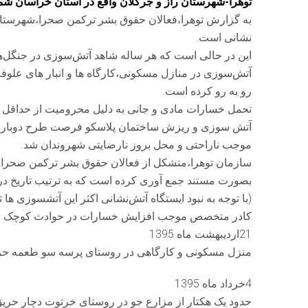
توهرا-شهرستان راز و جرگلان واقع در استان خراسان شمالی با جمعیتی بالغ بر 60 هزار 
نشانی است.
این در حالی است که هر ساله شاهد آتش‌سوزی در جنگل‌ها
آتش‌سوزی در منازل مسکونی،کارگاه ها و انبار های علوفه
رو به رو کرده است.
تحمل خسارات مادی و جانی به دلیل محرومیت از حداقل 
آتش سوزی و ریزش ساختمان پلاسکو فرصت طرح دوباره مسا
موجب ناراحتی و محل بروز نارضایتی شهروندان شد.
بصورت مستند جمع آوری کرده است که به ترتیب تاریخ در ز
(با توجه به نبود ایستگاه آتش‌نشانی اکثر این آتشسوزی ها 
کادر متخصص موجب افزایش خسارات در حوادث کوچک قا
21اردیبهشت ماه 1395
منزل مسکونی و کارگاهی در روستای پرسه سو طعمه ح
4خرداد ماه 1395
حدود یک هکتار از مزارع جو در روستای خرتوت دچار حر