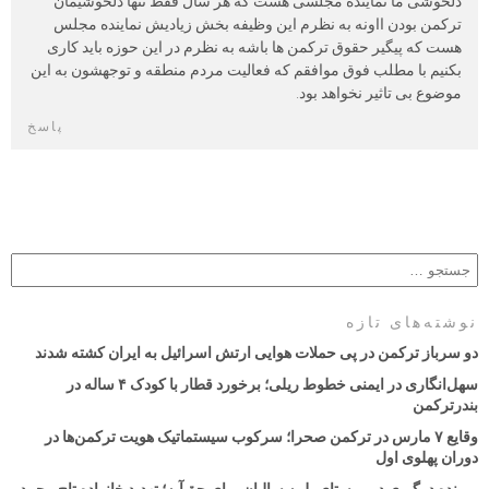
دلخوشی ما نماینده مجلسی هست که هر سال فقط تنها دلخوشیمان
ترکمن بودن ااونه به نظرم این وظیفه بخش زیادیش نماینده مجلس
هست که پیگیر حقوق ترکمن ها باشه به نظرم در این حوزه باید کاری
بکنیم با مطلب فوق موافقم که فعالیت مردم منطقه و توجهشون به این
موضوع بی تاثیر نخواهد بود.
پاسخ
نوشته‌های تازه
دو سرباز ترکمن در پی حملات هوایی ارتش اسرائیل به ایران کشته شدند
سهل‌انگاری در ایمنی خطوط ریلی؛ برخورد قطار با کودک ۴ ساله در
بندرترکمن
وقایع ۷ مارس در ترکمن صحرا؛ سرکوب سیستماتیک هویت ترکمن‌ها در
دوران پهلوی اول
پرونده درگیری در روستای یلمه سالیان برای حق‌آبه؛ تهدید خانواده تاج محمد