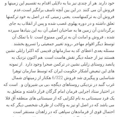
خود دارند. هر از چندی نیز بنا به دلایلی اقدام به تقسیم این زمینها و
فروش آن می کنند .در این بین آنچه تاسف برانگیز است،عدم
فروش آن به ترکمنهاست .یعنی زمینی که در اصل به خود ترکمنها
تعلق داشته و در دوره پهلوی غصب شده و پس از انقلاب به جای
برگرداندن آن زمین ها به صاحبان اصلی آن ،به این بنیادها سپرده
شده ، فروش و امانت آن به ترکمن ممنوع است. تا با تملک آن
توسط دیگر اقوام مهاجر ،روند تغییر جمعیتی را تسریع بخشند .
مسئله بعدی اعطای کد به سازمانهای قدیمی که اکثرا زابلی نشین
هستند نیز از جمله دیگر نقش هاست است .هم اکنون نزدیک به
پانصد روستای زابلی نشین در ترکمن صحرا وجود دارد . از نمونه
های این تبعیض آشکار حکومت ایران که توسط سازمان توهرا
شناسایی و پیگیری شد فروش 6/322 هکتار از زمینهای شمال
غرب گنبد در نزدیکی روستاهای دیگچه ،بی بی شیروان و… است که
در اختیار ستاد اجرایی فرمان امام گرگان قرار داشته و متعلق به
یک فرد سیستانی به نام لکزایی که از سیستانی های منطقه آق قلا
می باشد که در اصل او نیز به وکالت از طرف شخصی دیگر که به
احتمال قوی از فرماندهان سپاهی که در زاهدان مستقر است