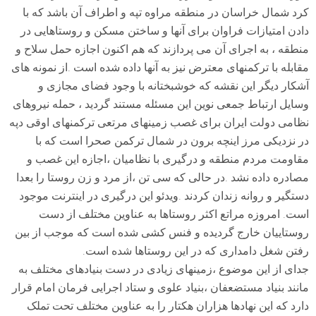
کرد شمال خراسان در منطقه مراوه تپه و اطراف آن باشد که با
دادن امتیازات فراوان برای آنها و ساختن مسکن و روستاهایی در
منطقه ، به اجرای آن می پردازند که هم اکنون اجازه حمل سلاح و
مقابله با ترکمنهای معترض نیز به آنها داده شده است .از نمونه های
آشکار دیگر این نقشه که خوشبختانه با وجود فضای مجازی و
وسایل ارتباط جمعی نوین این مسئله مستند گردید ، حمله نیروهای
نظامی دولت ایران برای غصب زمینهای مرتعی ترکمنهای اوقی دپه
در نزدیکی مرز اینچه برون در شمال ترکمن صحرا است که با
مقاومت مردم منطقه و درگیری با نظامیان ،اجازه این غصب و
مصادره داده نشد .در حالی که سی تن ،از مرد و زن روستا را بعدا
دستگیر و روانه زندان کردند .ویدئو این درگیری در اینترنت موجود
است. امروزه مراتع اکثر روستاها به عناوین مختلف از دست
روستاییان خارج گردیده و فنس کشی شده است که موجب از بین
رفتن شغل دامداری که در این روستاها شده است.
جدای از این موضوع ،زمینهای زیادی در دست بنیادهای مختلف به
مانند بنیاد مستضعفان ،بنیاد علوی و ستاد اجرایی فرمان امام قرار
دارد که این نهادها هزاران هکتار را به عناوین مختلف تحت تملک