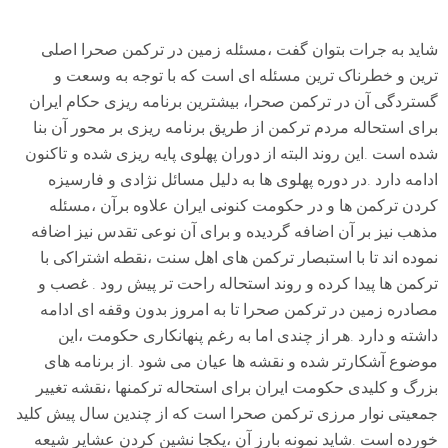
شاید به جرات بتوان گفت ،مسئله زمین در ترکمن صحرا اصلی
ترین و خطرناک ترین مسئله ای است که با توجه به وسعت و
گستردگی آن در ترکمن صحرا، بیشترین برنامه ریزی حکام ایران
برای استحاله مردم ترکمن از طریق برنامه ریزی بر محور آن بنا
شده است .این روند البته از دوران پهلوی پایه ریزی شده و تاکنون
ادامه دارد .در دوره پهلوی ها به دلیل مسائل نژادی و فارسیزه
کردن ترکمن ها و در حکومت کنونی ایران علاوه برآن ،مسئله
مذهب نیز بر آن اضافه گردیده و برای آن نوعی تقدس نیز اضافه
نموده اند تا با استبصار ترکمن های اهل سنت ،نقطه اشتراکی با
ترکمن ها پیدا کرده و روند استحاله راحت تر پیش رود . غصب و
مصادره زمین در ترکمن صحرا تا به امروز بدون وقفه ای ادامه
داشته و دارد .هر از چندی اما به رغم پنهانکاری حکومت ،این
موضوع آشکارتر شده و نقشه ها عیان می شود .از برنامه های
بزرگ و کلیدی حکومت ایران برای استحاله ترکمنها ،نقشه تغییر
جمعیتی نوار مرزی ترکمن صحرا است که از چندین سال پیش کلید
خورده است .شاید نمونه بارز آن ،یکجا نشین کردن عشایر شیعه