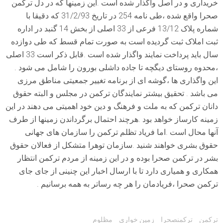
خریداری و در اصل واگذار شده است .این زمینها که در دل ترکمن
صحرا واقع شده ،طی نامه 254 در تاریخ 31/2/93 که دقیقا با
شماره پلاک 13/12 فرعی از 33 اصلی از بخش 14 گنبد در اداره
ثبت املاک ثبت گردیده است به صورت تمام قسط که طی دوازده
سال باید پرداخت نمایند واگذار شده است .قابل ذکر است 33 اصلی
،محدوه روستای دیگچه تا جاده داشلی بورون را شامل می شود .
این واگذاری ها ،گوشه ای از برنامه تغییر جمعیتی مناطق مرزی
می باشد . تحقیق بیشتر نمایندگان ترکمن در مجلس و البته حقوق
دانان ترکمن که به ملت و فرهنگ و دین خود اهمیتی می دهند در این
زمینه کارساز خواهد بود .هرچند احتمال برگرداندن زمینها از طرف
آنها محال است .اما فریاد تظلم ترکمن را سازمان های جهانی
حقوق بشری خواهند شنید .سازمان توهرا متشکل از فعالان حقوق
بشر در ترکمن صحرا بوده و در این زمینه از مردم ترکمن انتظار
همکاری و همیاری دارد تا با ارسال اخبار این چنینی از جای جای
ترکمن صحرا ،فریادمان را هر چه رساتر به همه برسانیم .
Tags:
ترکمن
ترکمنصحرا
زمین خواری
مظلوم