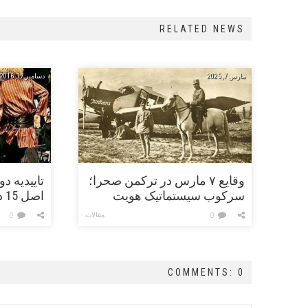
RELATED NEWS
مارس 7, 2025
دسامبر 17, 2016
وقایع ۷ مارس در ترکمن صحرا؛
تاییدیه د
سرکوب سیستماتیک هویت
اص
ترکمن‌ها در دوران پهلوی اول
خراسان 
مقالات
0
0
COMMENTS: 0