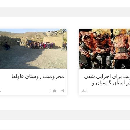
اکتبر 22, 2017
ولت برای اجرایی شدن
محرومیت روستای قاولقا
ل 15 در استان گلستان و
شمالی
اخبار
اخب
0