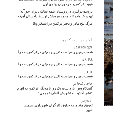
هویت ترکمن‌ها در دوران پهلوی اول
پرونده درگیری در روستای یلمه سالیان برای حق‌آبه؛
تهدید خانواده تاج محمد قره‌باش توسط دادستان آق‌قلا
مرگ تلخ مادر و دختر ترکمن در استخر ویلا
آخرین دیدگاه‌ها
turkmen oghli
در
غصب زمین و سیاست تغییر جمعیتی در ترکمن صحرا
AI BEK
در
غصب زمین و سیاست تغییر جمعیتی در ترکمن صحرا
mn
در
غصب زمین و سیاست تغییر جمعیتی در ترکمن صحرا
حاجی کیخا
در
گنبدکاووس: بازداشت یک روزنامه‌نگار ترکمن به اتهام
“نشر اکاذیب و تشویش اذهان عمومی”
yashar
در
تعویق چند ماهه حقوق کارگران شهرداری سیمین
شهر