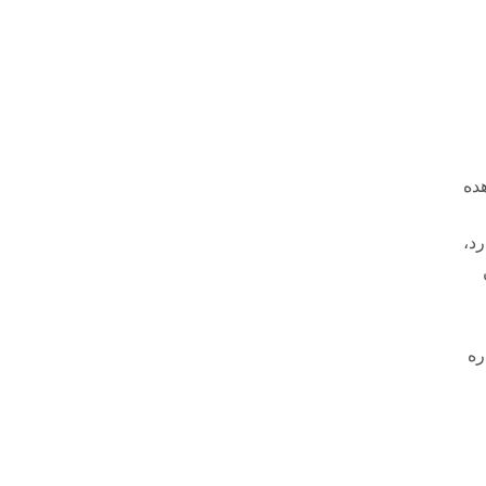
هده
د،
ره