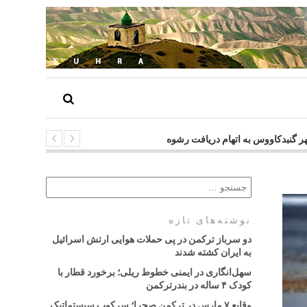
شهر گنبدکاووس به اتهام دریافت رشوه
نوشته‌های تازه
دو سرباز ترکمن در پی حملات هوایی ارتش اسرائیل
به ایران کشته شدند
سهل‌انگاری در ایمنی خطوط ریلی؛ برخورد قطار با
کودک ۴ ساله در بندرترکمن
وقایع ۷ مارس در ترکمن صحرا؛ سرکوب سیستماتیک