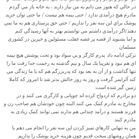
در حالي كه هنوز می دانم به من نياز دارند ، به خانه باز مي گردم.
مادرم هيچ درآمدی ندارد / حتی بيمه هم نيست / ما حتی توان خريد
پوشک براي اين سه نفر را نداريم / حتي حق پرستاری هم به ما نمي
دهند/اگر درآمدي داشتم مي توانستم بهتر به آنها رسيدگي كنم
و اما بشنويد از قصه پر غصه غفلت مسئولين و خيرين در كشوری
مسلمان
تركي ادامه داد: پدرم كارگر و بي سواد بود و تحت پوشش هيچ بيمه
اي هم نبود و تقريبا يك سال و نيم گذشته به رحمت خدا رفت ما را
تنها گذاشت و از آن به بعد بود كه پدربزرگم هم كه با ما زندگی مي
كند آلزايمر گرفت و روز به روز حالش بدتر شد تا امروز كه كاملا
زمين گير شده است.
دو برادرم كه ازدواج كرده اند چوپانی و كارگری می كنند و در
مخارج به مادرم كمک مي كنند البته چون خودشان هم صاحب زن و
فرزند هستند و درآمد چندانی هم ندارند نمی توانند كمک زيادی به
مادرم كنند.
من به تنهايي كارهاي تميز كردن اين سه نفر را انجام می دهم با
همان روشهای سخت قديم چون هزينه خريد پوشک را نداريم