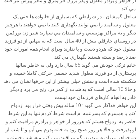
از خواهر و برادر معلول و پدر بزرگ آلزايمري و مادر پيرش مراقبت
مي كند.
ساحل گميشان ، در شرايطي كه بسیاری از خانواده ها حتي يک
معلول و سالمند را نمي توانند نگهداری كنند يا نمي خواهند با هرچيز
ديگر و به مراكز بهزيستي و سالمندان مي سپارند شير زن توركمن
در روستاي چارقلي بيش از 40 سال است كه به تنهايي از دو فرزند
معلول خود كه هردو دست و پا ندارند وبراي انجام همه امورات خود
صد درصد وابسته هس
تند نگهداري مي كند
خانم ترکی خودش مي گويد 65 سال دارد ولي به خاطر سالها
پرستاري از دو فرزند معلول شديد جسمي حركتي كاملا خميده و
شكسته شده است و سنش خيلي بيشتر از اين حرفها نشان مي دهد
و حالا 10 سالی است كه به شدت از كمر درد رنج مي برد و ديگر
قادر به انجام كارهاي فرزندان خود نيست.
اين خواهر فداكار مي گويد : 10 ساله پيش وقتي قرار بود ازدواج
كنم با همسرم كه پسرعمه ام است شرط كردم تنها به اين شرط
حاضر به ازدواج هستم كه هرروز از خواهر و برادرم مراقبت كنم و
او پذيرفت و حالا هر روز صبح زود به خانه پدرم مي آيم و تا شب از
دو خواهر و برادرم و پدربزرگم مراقبت مي كنم و هرشب خسته و