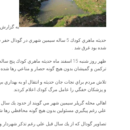
به گزارش ت
حديثه ماهري كودك 5 ساله سيمين شهري د
شده بود غرق شد .
ظهر روز شنبه 15 اسفند ماه حديثه ماهري كود
تركمن و گميشان بدون هيچ گونه حصار و مناعي رها شده بو
تلاش مردم براي نجات جان حديثه و انتقال او به بهداري بي
و پزشكان خفگي را عامل مرگ كودك اعلام كردند.
اهالي محله گريلر سيمين شهر مي گويند از حدود يك سال پي
علي رغم پيگيري مسئولين بدون هيچ گونه محافظي رها شده
تصاوير گودال كه از يك سال قبل علي رغم تذكر شهردار و