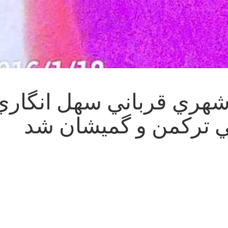
مين شهري قرباني سهل انگاري
ي تركمن و گميشان شد