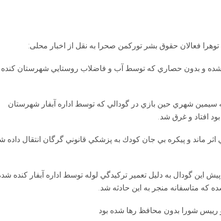
وهرا فعالان حقوق بشر تورکمن صحرا به نقل از اخبار محلی:
ر گودال حفر شده و بدون حصاري كه توسط آب و فاضلاب روستايي شهرستان كنده
ك پنج ساله سيمين شهري حين بازي در گودالي كه توسط اداره آبفار شهرستان
د افتاد و غرق شد.
 اثر ماند و پيكره بي جان كودك به پزشكي قانوني گرگان انتقال داده ش
ش اين گودال به دليل تعمير تركيدگي لوله توسط اداره آبفار كنده شده
 كه متاسفانه منجر به اين حادثه شد.
 رييس شورا بدون محافظ رها شده بود