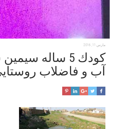
مارس 11, 2016
كودك 5 ساله سي
آب و فاضلاب روستاي