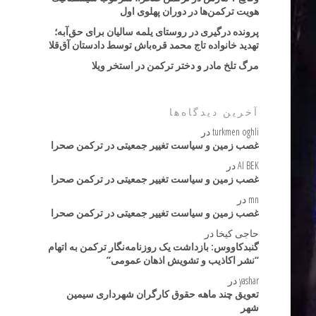
هویت ترکمن‌ها در دوران پهلوی اول
پرونده درگیری در روستای یلمه سالیان برای حق‌آبه؛
تهدید خانواده تاج محمد قره‌باش توسط دادستان آق‌قلا
مرگ تلخ مادر و دختر ترکمن در استخر ویلا
آخرین دیدگاه‌ها
turkmen oghli
در
غصب زمین و سیاست تغییر جمعیتی در ترکمن صحرا
AI BEK
در
غصب زمین و سیاست تغییر جمعیتی در ترکمن صحرا
mn
در
غصب زمین و سیاست تغییر جمعیتی در ترکمن صحرا
حاجی کیخا
در
گنبدکاووس: بازداشت یک روزنامه‌نگار ترکمن به اتهام
“نشر اکاذیب و تشویش اذهان عمومی”
yashar
در
تعویق چند ماهه حقوق کارگران شهرداری سیمین
شهر