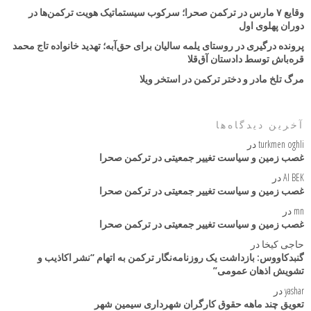
وقایع ۷ مارس در ترکمن صحرا؛ سرکوب سیستماتیک هویت ترکمن‌ها در
دوران پهلوی اول
پرونده درگیری در روستای یلمه سالیان برای حق‌آبه؛ تهدید خانواده تاج محمد
قره‌باش توسط دادستان آق‌قلا
مرگ تلخ مادر و دختر ترکمن در استخر ویلا
آخرین دیدگاه‌ها
turkmen oghli
در
غصب زمین و سیاست تغییر جمعیتی در ترکمن صحرا
AI BEK
در
غصب زمین و سیاست تغییر جمعیتی در ترکمن صحرا
mn
در
غصب زمین و سیاست تغییر جمعیتی در ترکمن صحرا
حاجی کیخا
در
گنبدکاووس: بازداشت یک روزنامه‌نگار ترکمن به اتهام “نشر اکاذیب و
تشویش اذهان عمومی”
yashar
در
تعویق چند ماهه حقوق کارگران شهرداری سیمین شهر