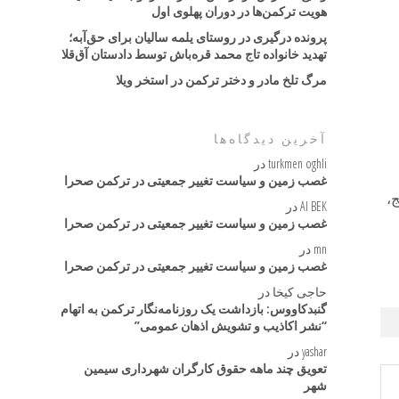
هویت ترکمن‌ها در دوران پهلوی اول
پرونده درگیری در روستای یلمه سالیان برای حق‌آبه؛
تهدید خانواده تاج محمد قره‌باش توسط دادستان آق‌قلا
مرگ تلخ مادر و دختر ترکمن در استخر ویلا
آخرین دیدگاه‌ها
turkmen oghli
در
غصب زمین و سیاست تغییر جمعیتی در ترکمن صحرا
ج،
AI BEK
در
غصب زمین و سیاست تغییر جمعیتی در ترکمن صحرا
mn
در
غصب زمین و سیاست تغییر جمعیتی در ترکمن صحرا
حاجی کیخا
در
گنبدکاووس: بازداشت یک روزنامه‌نگار ترکمن به اتهام
“نشر اکاذیب و تشویش اذهان عمومی”
yashar
در
تعویق چند ماهه حقوق کارگران شهرداری سیمین
شهر