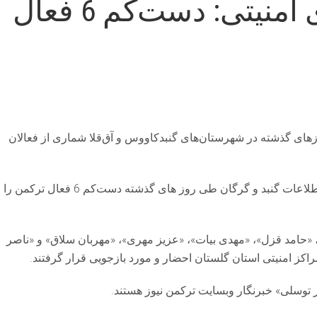
افزایش فشار نهادهای امنیتی: دست‌کم 6 فعال
های گذشته در شهرستان‌های گنبدکاووس و آق‌قلا شماری از فعالان
به گزارش توهرا، فعالان حقوق بشر ترکمن صحرا، اداره اطلاعات گنبد و گرگان طی روز های گذشته دست‌کم 6 فعال ترکمن را
»، «حامد قزل»، «مهدی بیات»، «عزیز مهری»، «مهربان سلاق» و «ناصر
ز امنیتی استان گلستان احضار و مورد بازجویی قرار گرفتند.
ر توسلی» خبرنگار وبسایت ترکمن نیوز هستند.