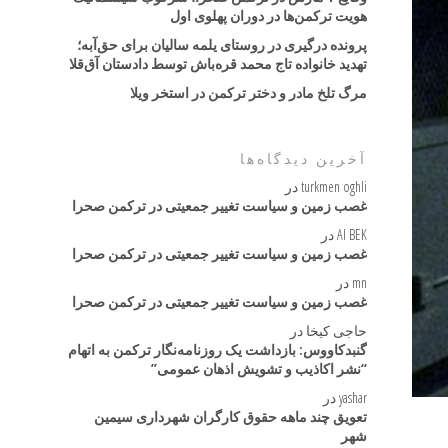
هویت ترکمن‌ها در دوران پهلوی اول
پرونده درگیری در روستای یلمه سالیان برای حق‌آبه؛
تهدید خانواده تاج محمد قره‌باش توسط دادستان آق‌قلا
مرگ تلخ مادر و دختر ترکمن در استخر ویلا
آخرین دیدگاه‌ها
turkmen oghli
در
غصب زمین و سیاست تغییر جمعیتی در ترکمن صحرا
AI BEK
در
غصب زمین و سیاست تغییر جمعیتی در ترکمن صحرا
mn
در
غصب زمین و سیاست تغییر جمعیتی در ترکمن صحرا
حاجی کیخا
در
گنبدکاووس: بازداشت یک روزنامه‌نگار ترکمن به اتهام
“نشر اکاذیب و تشویش اذهان عمومی”
yashar
در
تعویق چند ماهه حقوق کارگران شهرداری سیمین
شهر