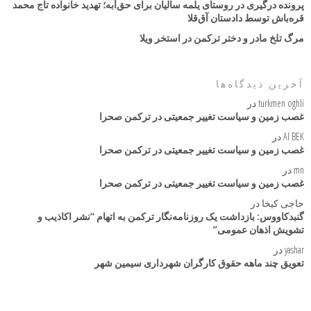
پرونده درگیری در روستای یلمه سالیان برای حق‌آبه؛ تهدید خانواده تاج محمد
قره‌باش توسط دادستان آق‌قلا
مرگ تلخ مادر و دختر ترکمن در استخر ویلا
آخرین دیدگاه‌ها
turkmen oghli
در
غصب زمین و سیاست تغییر جمعیتی در ترکمن صحرا
AI BEK
در
غصب زمین و سیاست تغییر جمعیتی در ترکمن صحرا
mn
در
غصب زمین و سیاست تغییر جمعیتی در ترکمن صحرا
حاجی کیخا
در
گنبدکاووس: بازداشت یک روزنامه‌نگار ترکمن به اتهام “نشر اکاذیب و
تشویش اذهان عمومی”
yashar
در
تعویق چند ماهه حقوق کارگران شهرداری سیمین شهر