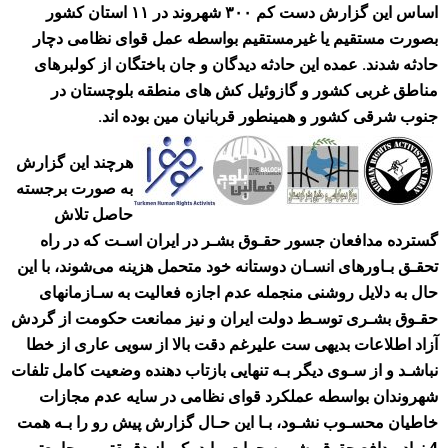
اساس این گزارش دست کم ۳۰۰ شهروند در ۱۱ استان کشور
بصورت مستقیم یا غیرمستقیم بواسطه عمل قوای نظامی دچار
حادثه شدند. عمده این حادثه دیدگان و جان باختگان از کولبرهای
مناطق غربی کشور و گازوئیل کش های منطقه بلوچستان در
جنوب شرقی کشور و همینطور قربانیان مین بوده اند.
هرچند این گزارش
به صورت برجسته
حاصل تلاش
گسترده مدافعان جسور حقـوق بشـر در ایران اسـت که در راه
تحقـق بـاورهای انسـان دوستانه خود متحمل هزینه می‌شوند، با این
حال به دلایل روشنی منجمله عدم اجازه فعالیت به سـازمانهای
حقـوق بشـری توسـط دولت ایران و نیز ممانعت حکومت از گردش
آزاد اطلاعات بدیهی ست علیرغم دقت بالا از سویی عاری از خطا
نباشـد و از سـوی دیگر بـه تنهایی بازتاب دهنده وضعیت کامل تلفات
شهروندان بواسطه عملکرد قوای نظامی در سایه عدم مجازات
خاطیان محسـوب نشـود، بـا این حـال گزارش پیش رو را بـه همت