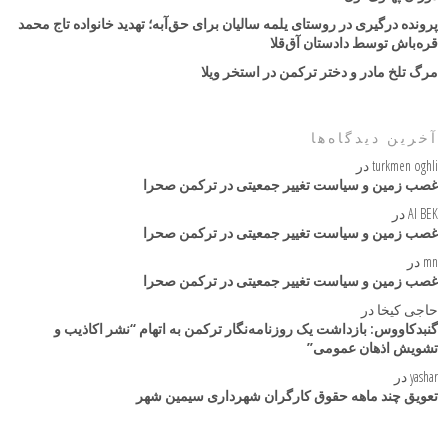
پرونده درگیری در روستای یلمه سالیان برای حق‌آبه؛ تهدید خانواده تاج محمد
قره‌باش توسط دادستان آق‌قلا
مرگ تلخ مادر و دختر ترکمن در استخر ویلا
آخرین دیدگاه‌ها
turkmen oghli
در
غصب زمین و سیاست تغییر جمعیتی در ترکمن صحرا
AI BEK
در
غصب زمین و سیاست تغییر جمعیتی در ترکمن صحرا
mn
در
غصب زمین و سیاست تغییر جمعیتی در ترکمن صحرا
حاجی کیخا
در
گنبدکاووس: بازداشت یک روزنامه‌نگار ترکمن به اتهام “نشر اکاذیب و
تشویش اذهان عمومی”
yashar
در
تعویق چند ماهه حقوق کارگران شهرداری سیمین شهر