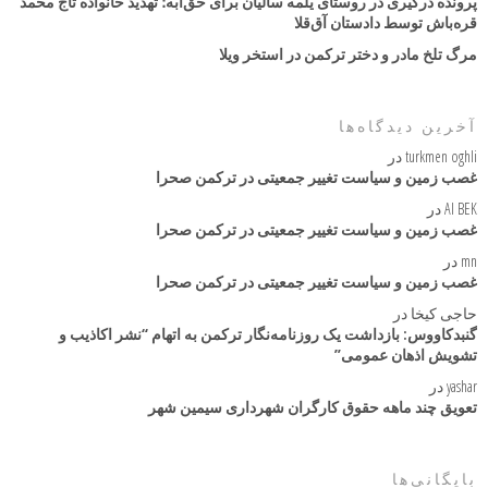
پرونده درگیری در روستای یلمه سالیان برای حق‌آبه؛ تهدید خانواده تاج محمد
قره‌باش توسط دادستان آق‌قلا
مرگ تلخ مادر و دختر ترکمن در استخر ویلا
آخرین دیدگاه‌ها
turkmen oghli
در
غصب زمین و سیاست تغییر جمعیتی در ترکمن صحرا
AI BEK
در
غصب زمین و سیاست تغییر جمعیتی در ترکمن صحرا
mn
در
غصب زمین و سیاست تغییر جمعیتی در ترکمن صحرا
حاجی کیخا
در
گنبدکاووس: بازداشت یک روزنامه‌نگار ترکمن به اتهام “نشر اکاذیب و
تشویش اذهان عمومی”
yashar
در
تعویق چند ماهه حقوق کارگران شهرداری سیمین شهر
بایگانی‌ها