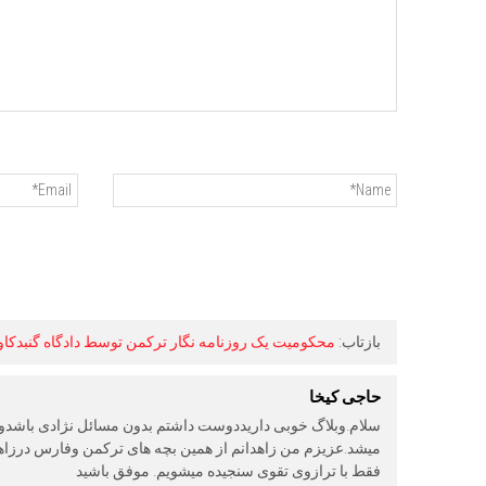
بازتاب:
محکومیت یک روزنامه نگار ترکمن توسط دادگاه گنبدکا
حاجی کیخا
سلام.وبلاگ خوبی داریددوست داشتم بدون مسائل نژادی باشد
میشد.عزیزم من زاهدانم از همین بچه های ترکمن وفارس درزاهدان
فقط با ترازوی تقوی سنجیده میشویم. موفق باشید