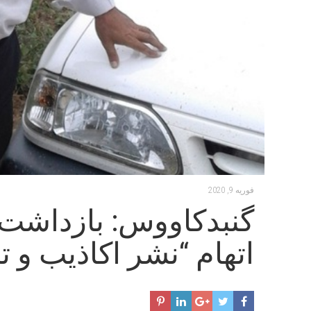
فوریه 9, 2020
گنبدکاووس: بازداشت ی
اتهام “نشر اکاذیب و