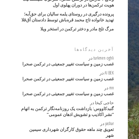
هویت ترکمن‌ها در دوران پهلوی اول
پرونده درگیری در روستای یلمه سالیان برای حق‌آبه؛
تهدید خانواده تاج محمد قره‌باش توسط دادستان آق‌قلا
مرگ تلخ مادر و دختر ترکمن در استخر ویلا
آخرین دیدگاه‌ها
turkmen oghli
در
غصب زمین و سیاست تغییر جمعیتی در ترکمن صحرا
AI BEK
در
غصب زمین و سیاست تغییر جمعیتی در ترکمن صحرا
mn
در
غصب زمین و سیاست تغییر جمعیتی در ترکمن صحرا
حاجی کیخا
در
گنبدکاووس: بازداشت یک روزنامه‌نگار ترکمن به اتهام
“نشر اکاذیب و تشویش اذهان عمومی”
yashar
در
تعویق چند ماهه حقوق کارگران شهرداری سیمین
شهر